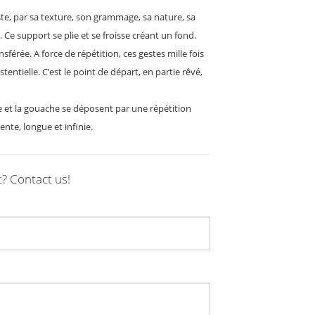
ste, par sa texture, son grammage, sa nature, sa
 Ce support se plie et se froisse créant un fond.
sférée. A force de répétition, ces gestes mille fois
ntielle. C’est le point de départ, en partie rêvé,
le et la gouache se déposent par une répétition
nte, longue et infinie.
t? Contact us!