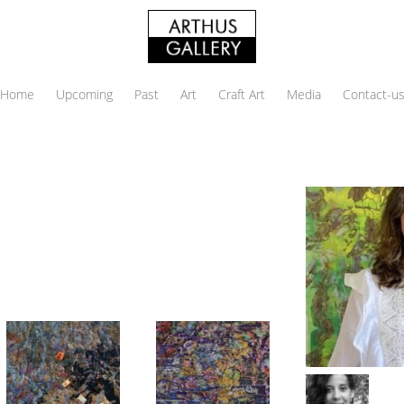
Home
Upcoming
Past
Art
Craft Art
Media
Contact-u