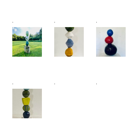
'
'
'
'
'
'